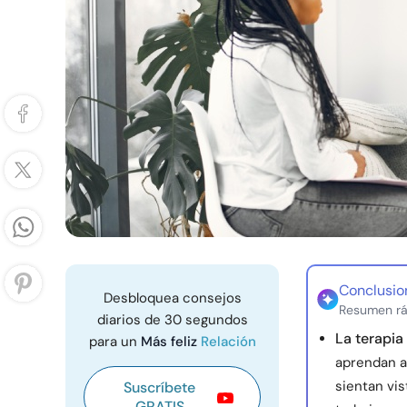
Conclusio
Desbloquea consejos
Resumen rá
diarios de 30 segundos
La terapia
para un
Más feliz
Relación
aprendan a
sientan vi
Suscríbete
GRATIS