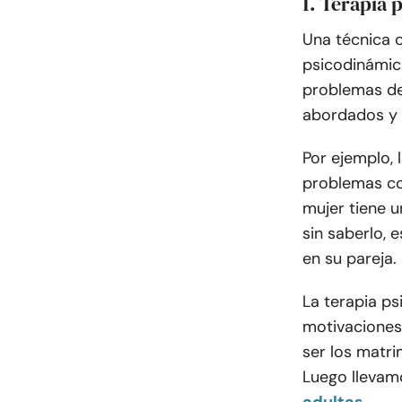
1. Terapia 
Una técnica c
psicodinámic
problemas de
abordados y 
Por ejemplo, 
problemas con
mujer tiene u
sin saberlo, 
en su pareja.
La terapia p
motivacione
ser los matri
Luego llevam
adultas
.