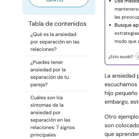
Use medida
mantenerse 
las preocup
Tabla de contenidos
Busque ap
estrategia
¿Qué es la ansiedad
modo que a
por separación en las
relaciones?
¿Esto ayudó?
¿Puedes tener
ansiedad por la
La ansiedad p
separación de tu
escuchamos a
pareja?
hijo pequeño 
Cuáles son los
embargo, est
síntomas de la
ansiedad por
Otro ejemplo
separación en las
son colocados
relaciones: 7 signos
que aprender 
principales