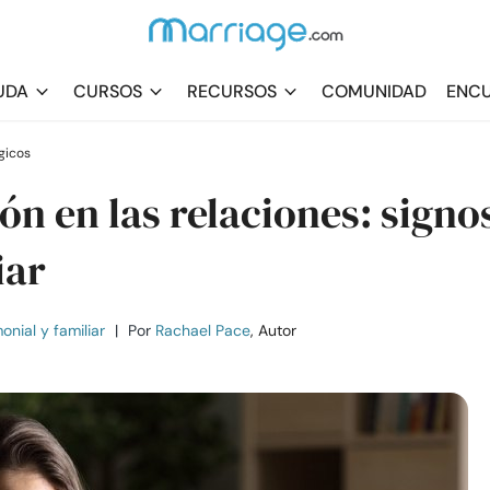
UDA
CURSOS
RECURSOS
COMUNIDAD
ENCU
gicos
n en las relaciones: signo
iar
nial y familiar
|
Por
Rachael Pace
, Autor