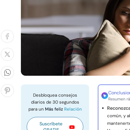
Conclusio
Desbloquea consejos
Resumen rá
diarios de 30 segundos
Reconozca 
para un
Más feliz
Relación
común, y a
mantenert
Suscríbete
GRATIS