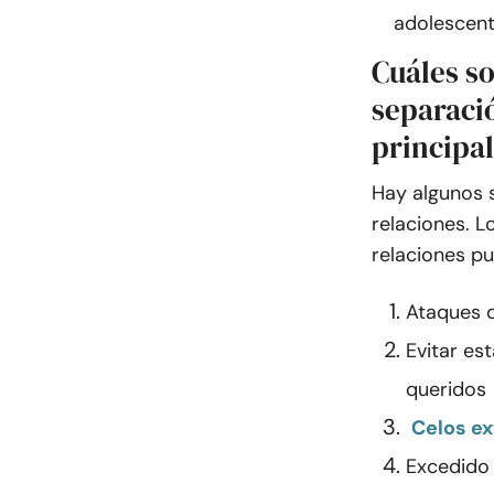
adolescent
Cuáles so
separació
principa
Hay algunos 
relaciones. L
relaciones p
Ataques d
Evitar es
queridos
Celos e
Excedido