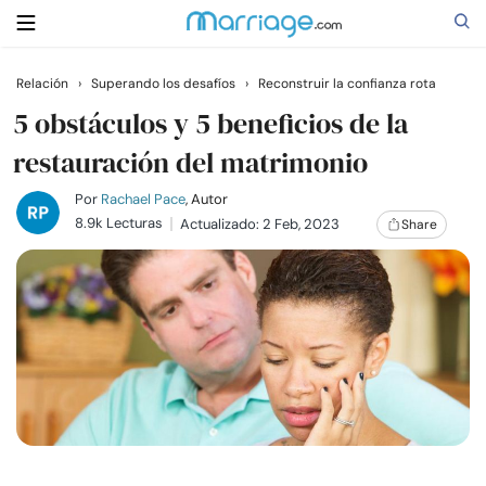
Relación
›
Superando los desafíos
›
Reconstruir la confianza rota
Buscar
5 obstáculos y 5 beneficios de la
restauración del matrimonio
Casarse
Por
Rachael Pace
, Autor
8.9k Lecturas
Actualizado: 2 Feb, 2023
Share
Relaciones
Familia
Ayuda
Cursos