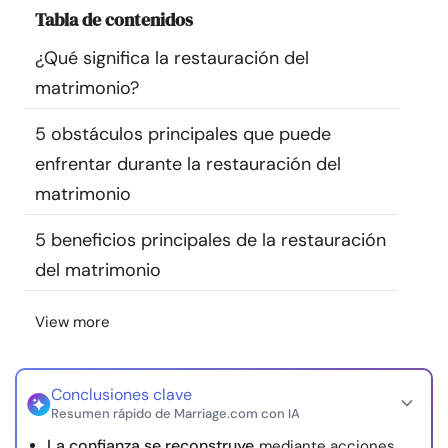
Tabla de contenidos
Recursos
¿Qué significa la restauración del
Comunidad
matrimonio?
Encuentra un terapeuta
5 obstáculos principales que puede
enfrentar durante la restauración del
Idioma
ES
matrimonio
5 beneficios principales de la restauración
del matrimonio
Sobre nosotros
Contáctanos
Escríbenos
Publicidad con
nosotros
View more
© Copyright 2026. Todos los derechos reservados.
Conclusiones clave
Resumen rápido de Marriage.com con IA
La confianza se reconstruye
mediante acciones