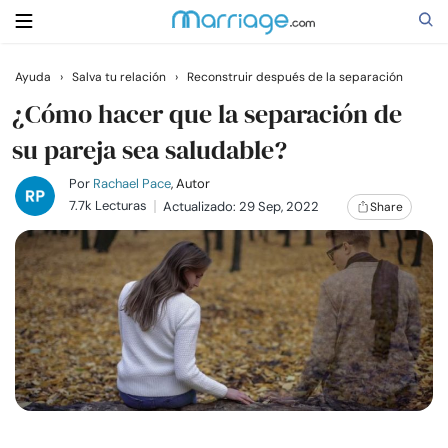
Ayuda
›
Salva tu relación
›
Reconstruir después de la separación
Buscar
¿Cómo hacer que la separación de
su pareja sea saludable?
Casarse
Por
Rachael Pace
, Autor
7.7k Lecturas
Actualizado: 29 Sep, 2022
Share
Relaciones
Familia
Ayuda
Cursos