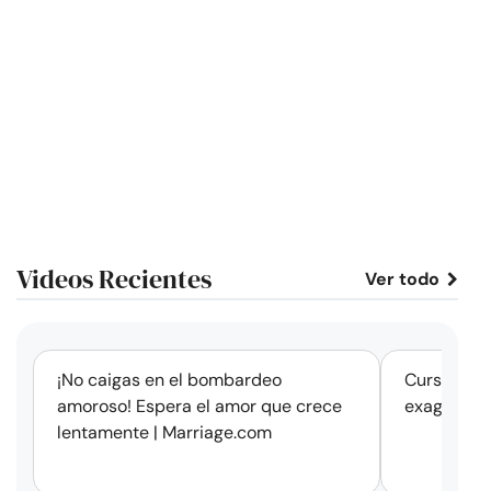
Videos Recientes
Ver todo
corto
¡No caigas en el bombardeo
Cursos de 
amoroso! Espera el amor que crece
exageració
lentamente | Marriage.com