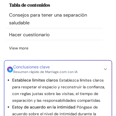
Tabla de contenidos
Recursos
Consejos para tener una separación
Comunidad
saludable
Encuentra un terapeuta
Hacer cuestionario
View more
Idioma
ES
Conclusiones clave
Sobre nosotros
Contáctanos
Escríbenos
Publicidad con
Resumen rápido de Marriage.com con IA
nosotros
Establece límites claros
Establezca límites claros
© Copyright 2026. Todos los derechos reservados.
para respetar el espacio y reconstruir la confianza,
con reglas justas sobre las visitas, el tiempo de
separación y las responsabilidades compartidas.
Estoy de acuerdo en la intimidad
Póngase de
acuerdo sobre el nivel de intimidad durante la