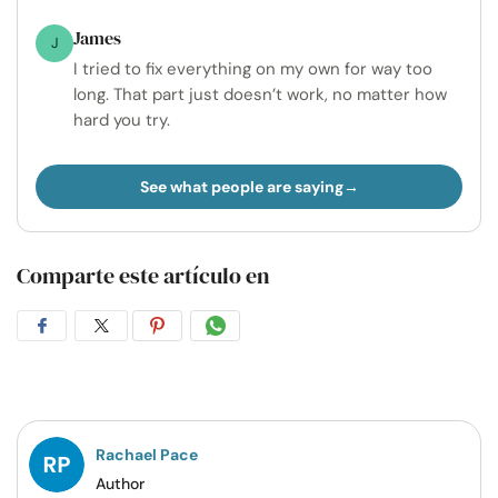
James
J
I tried to fix everything on my own for way too
long. That part just doesn’t work, no matter how
hard you try.
See what people are saying
Comparte este artículo en
Compartir
Compartir
Compartir
Compartir
en
en
en
por
Facebook
Twitter
Pinterest
WhatsApp
Rachael Pace
Author