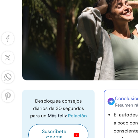
Conclusio
Desbloquea consejos
Resumen rá
diarios de 30 segundos
El autodes
para un
Más feliz
Relación
a poco con 
consciente
Suscríbete
GRATIS