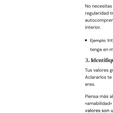
No necesitas 
regularidad t
autocomprens
interior.
In
Ejemplo:
tenga en me
3. Identifi
Tus valores g
Aclararlos te
eres.
Piensa más a
«amabilidad»
valores son u