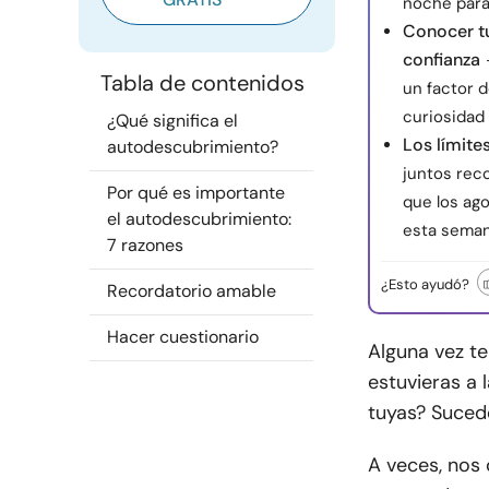
noche para 
Conocer tu
confianza
Tabla de contenidos
un factor 
curiosidad
¿Qué significa el
Los límite
autodescubrimiento?
juntos reco
Por qué es importante
que los ag
el autodescubrimiento:
esta seman
7 razones
¿Esto ayudó?
Recordatorio amable
Hacer cuestionario
Alguna vez t
estuvieras a 
tuyas? Suced
A veces, nos