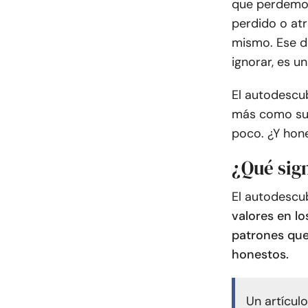
que perdemos
perdido o atr
mismo. Ese do
ignorar, es u
El autodescu
más como sus
poco. ¿Y hon
¿Qué sig
El autodescub
valores en lo
patrones que
honestos.
Un artícul