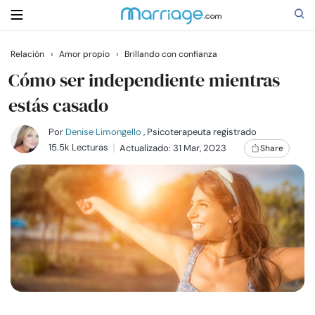
Relación
›
Amor propio
›
Brillando con confianza
Buscar
Cómo ser independiente mientras
estás casado
Casarse
Por
Denise Limongello
, Psicoterapeuta registrado
15.5k Lecturas
Actualizado: 31 Mar, 2023
Share
Relaciones
Familia
Ayuda
Cursos