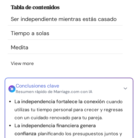
Recursos
Tabla de contenidos
Ser independiente mientras estás casado
Comunidad
Tiempo a solas
Encuentra un terapeuta
Medita
Idioma
ES
View more
Sobre nosotros
Contáctanos
Escríbenos
Publicidad con
Conclusiones clave
Resumen rápido de Marriage.com con IA
nosotros
La independencia fortalece la conexión
cuando
© Copyright 2026. Todos los derechos reservados.
utilizas tu tiempo personal para crecer y regresas
con un cuidado renovado para tu pareja.
La independencia financiera genera
confianza
planificando los presupuestos juntos y