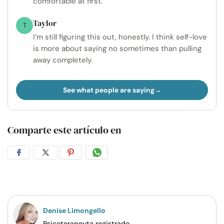
comfortable at first.
Taylor
T
I’m still figuring this out, honestly. I think self-love
is more about saying no sometimes than pulling
away completely.
See what people are saying
Comparte este artículo en
Compartir
Compartir
Compartir
Compartir
en
en
en
por
Facebook
Twitter
Pinterest
WhatsApp
Denise Limongello
Psicoterapeuta registrado