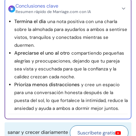
Conclusiones clave
Recursos
Resumen rápido de Marriage.com con IA
Termina el día
una nota positiva con una charla
Comunidad
sobre la almohada para ayudarlos a ambos a sentirse
vistos, tranquilos y conectados mientras se
Encuentra un terapeuta
duermen.
Apreciarse el uno al otro
compartiendo pequeñas
Idioma
ES
alegrías y preocupaciones, dejando que tu pareja
sea vista y escuchada para que la confianza y la
calidez crezcan cada noche.
Sobre nosotros
Contáctanos
Escríbenos
Publicidad con
Prioriza menos distracciones
y cree un espacio
nosotros
para una conversación honesta después de la
puesta del sol, lo que fortalece la intimidad, reduce la
© Copyright 2026. Todos los derechos reservados.
ansiedad y ayuda a ambos a dormir mejor juntos.
sanar y crecer diariamente
Suscríbete gratis