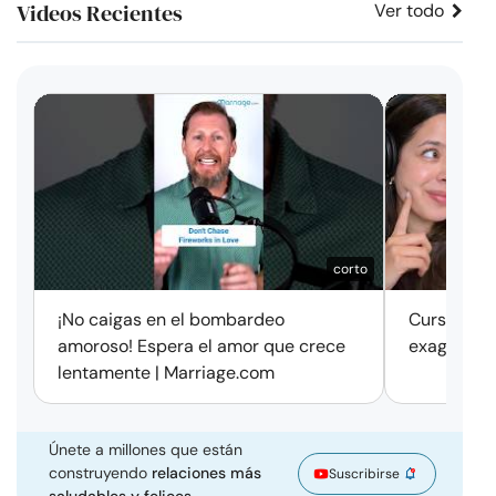
Videos Recientes
Ver todo
corto
¡No caigas en el bombardeo
Cursos de 
amoroso! Espera el amor que crece
exageració
lentamente | Marriage.com
Únete a millones que están
construyendo
relaciones más
Suscribirse