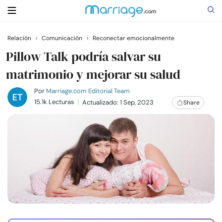
Relación
›
Comunicación
›
Reconectar emocionalmente
Buscar
Pillow Talk podría salvar su
matrimonio y mejorar su salud
Casarse
Por
Marriage.com Editorial Team
15.1k Lecturas
Actualizado: 1 Sep, 2023
Share
Relaciones
Familia
Ayuda
Cursos