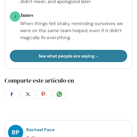
didn’t mean, and apologized later.
James
J
When things felt shaky, reminding ourselves we
were on the same team helped, even if it didn’t
magically fix everything.
See what people are saying
Comparte este artículo en
Compartir
Compartir
Compartir
Compartir
en
en
en
por
Facebook
Twitter
Pinterest
WhatsApp
Rachael Pace