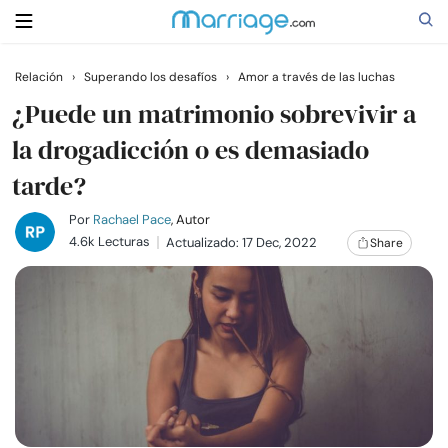
Relación
›
Superando los desafíos
›
Amor a través de las luchas
Buscar
¿Puede un matrimonio sobrevivir a
la drogadicción o es demasiado
tarde?
Casarse
Por
Rachael Pace
, Autor
Relaciones
4.6k Lecturas
Actualizado: 17 Dec, 2022
Share
Familia
Ayuda
Cursos