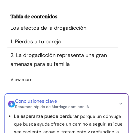
Recursos
Tabla de contenidos
Comunidad
Los efectos de la drogadicción
Encuentra un terapeuta
1. Pierdes a tu pareja
2. La drogadicción representa una gran
Idioma
ES
amenaza para su familia
View more
Sobre nosotros
Contáctanos
Escríbenos
Publicidad con
nosotros
© Copyright 2026. Todos los derechos reservados.
Conclusiones clave
Resumen rápido de Marriage.com con IA
La esperanza puede perdurar
porque un cónyuge
que busca ayuda ofrece un camino a seguir, así que
sea paciente, apoye el tratamiento y profundice la