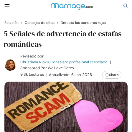
Relación
›
Consejos de citas
›
Detecta las banderas rojas
Buscar
5 Señales de advertencia de estafas
románticas
Casarse
Revisado por
Christiana Njoku, Consejero profesional licenciado
|
Sponsored Por
We Love Dates
Relaciones
9.3k Lecturas
Actualizado: 6 Jan, 2026
Share
Familia
Ayuda
Cursos