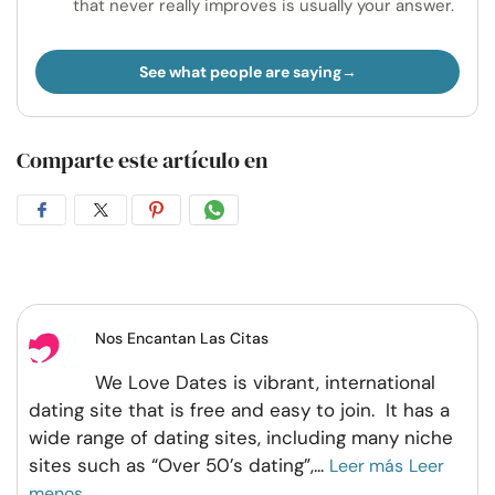
that never really improves is usually your answer.
See what people are saying
Comparte este artículo en
Compartir
Compartir
Compartir
Compartir
en
en
en
por
Facebook
Twitter
Pinterest
WhatsApp
Nos Encantan Las Citas
We Love Dates is vibrant, international
dating site that is free and easy to join. It has a
wide range of dating sites, including many niche
sites such as “Over 50’s dating”,
...
Leer más
Leer
menos