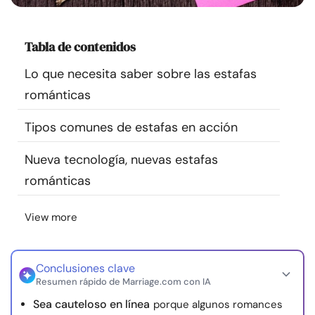
Recursos
Tabla de contenidos
Comunidad
Lo que necesita saber sobre las estafas
Encuentra un terapeuta
románticas
Tipos comunes de estafas en acción
Idioma
ES
Nueva tecnología, nuevas estafas
románticas
Sobre nosotros
Contáctanos
Escríbenos
Publicidad con
nosotros
View more
© Copyright 2026. Todos los derechos reservados.
Conclusiones clave
Resumen rápido de Marriage.com con IA
Sea cauteloso en línea
porque algunos romances