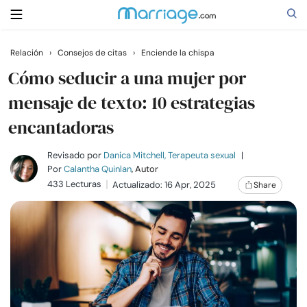
Relación
›
Consejos de citas
›
Enciende la chispa
Buscar
Cómo seducir a una mujer por
mensaje de texto: 10 estrategias
encantadoras
Casarse
Revisado por
Danica Mitchell, Terapeuta sexual
|
Relaciones
Por
Calantha Quinlan
, Autor
433 Lecturas
Actualizado: 16 Apr, 2025
Share
Familia
Ayuda
Cursos