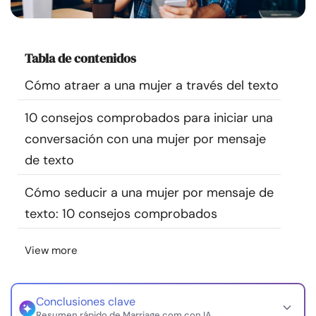
Recursos
Comunidad
Tabla de contenidos
Cómo atraer a una mujer a través del texto
Encuentra un terapeuta
10 consejos comprobados para iniciar una
Idioma
ES
conversación con una mujer por mensaje
de texto
Cómo seducir a una mujer por mensaje de
Sobre nosotros
Contáctanos
Escríbenos
Publicidad con
nosotros
texto: 10 consejos comprobados
© Copyright 2026. Todos los derechos reservados.
View more
Conclusiones clave
Resumen rápido de Marriage.com con IA