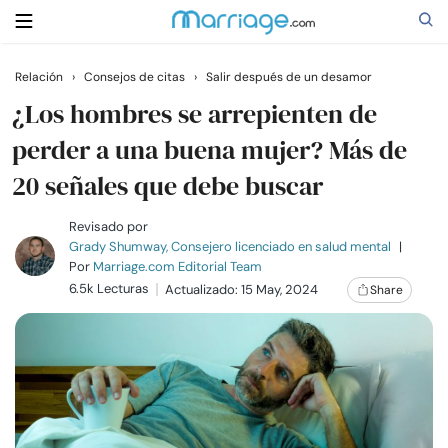
Relación
›
Consejos de citas
›
Salir después de un desamor
Buscar
¿Los hombres se arrepienten de
perder a una buena mujer? Más de
20 señales que debe buscar
Casarse
Revisado por
Relaciones
Grady Shumway, Consejero licenciado en salud mental
|
Por
Marriage.com Editorial Team
6.5k Lecturas
Actualizado: 15 May, 2024
Share
Familia
Ayuda
Cursos