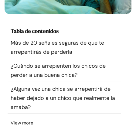
Recursos
Comunidad
Tabla de contenidos
Encuentra un terapeuta
Más de 20 señales seguras de que te
arrepentirás de perderla
Idioma
ES
¿Cuándo se arrepienten los chicos de
perder a una buena chica?
Sobre nosotros
Contáctanos
Escríbenos
Publicidad con
¿Alguna vez una chica se arrepentirá de
nosotros
haber dejado a un chico que realmente la
© Copyright 2026. Todos los derechos reservados.
amaba?
View more