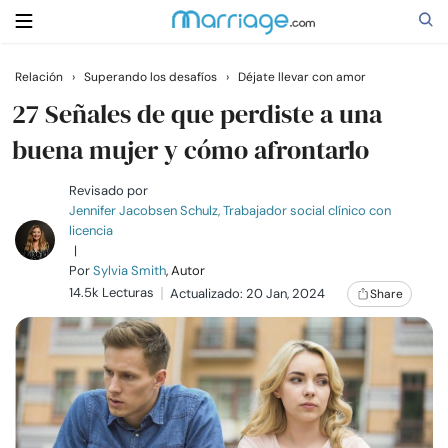
Relación
›
Superando los desafíos
›
Déjate llevar con amor
Buscar
27 Señales de que perdiste a una
buena mujer y cómo afrontarlo
Casarse
Revisado por
Jennifer Jacobsen Schulz, Trabajador social clínico con
licencia
Relaciones
|
Por
Sylvia Smith
, Autor
14.5k Lecturas
Familia
Actualizado: 20 Jan, 2024
Share
Ayuda
Cursos