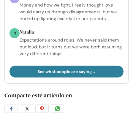
Money and how we fight. I really thought love
would carry us through disagreements, but we
ended up fighting exactly like our parents.
Natalia
N
Expectations around roles. We never said them
out loud, but it turns out we were both assuming
very different things.
See what people are saying
Comparte este artículo en
Compartir
Compartir
Compartir
Compartir
en
en
en
por
Facebook
Twitter
Pinterest
WhatsApp