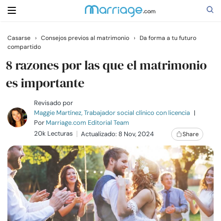
Casarse
›
Consejos previos al matrimonio
›
Da forma a tu futuro
compartido
Buscar
8 razones por las que el matrimonio
es importante
Casarse
Revisado por
Maggie Martínez, Trabajador social clínico con licencia
|
Relaciones
Por
Marriage.com Editorial Team
20k Lecturas
Actualizado: 8 Nov, 2024
Share
Familia
Ayuda
Cursos