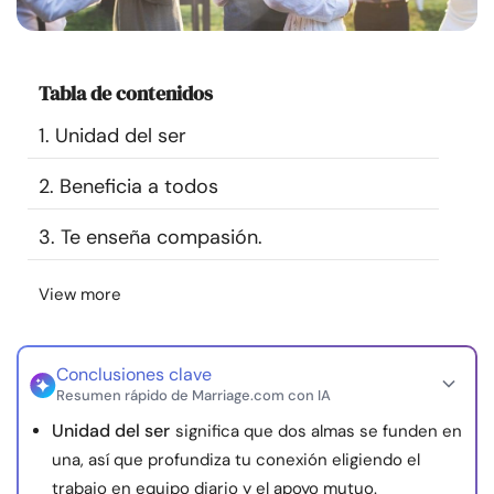
Recursos
Comunidad
Tabla de contenidos
1. Unidad del ser
Encuentra un terapeuta
2. Beneficia a todos
Idioma
ES
3. Te enseña compasión.
View more
Sobre nosotros
Contáctanos
Escríbenos
Publicidad con
nosotros
© Copyright 2026. Todos los derechos reservados.
Conclusiones clave
Resumen rápido de Marriage.com con IA
Unidad del ser
significa que dos almas se funden en
una, así que profundiza tu conexión eligiendo el
trabajo en equipo diario y el apoyo mutuo.