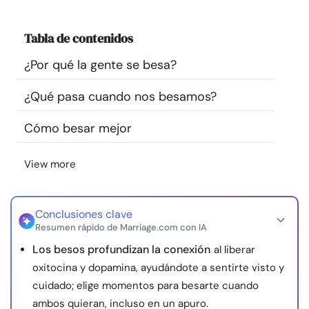
Recursos
Tabla de contenidos
Comunidad
¿Por qué la gente se besa?
Encuentra un terapeuta
¿Qué pasa cuando nos besamos?
Cómo besar mejor
Idioma
ES
View more
Sobre nosotros
Contáctanos
Escríbenos
Publicidad con
nosotros
Conclusiones clave
Resumen rápido de Marriage.com con IA
© Copyright 2026. Todos los derechos reservados.
Los besos profundizan la conexión
al liberar
oxitocina y dopamina, ayudándote a sentirte visto y
cuidado; elige momentos para besarte cuando
ambos quieran, incluso en un apuro.