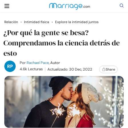
Relación
›
Intimidad física
›
Explore la intimidad juntos
Buscar
¿Por qué la gente se besa?
Comprendamos la ciencia detrás de
esto
Casarse
Por
Rachael Pace
, Autor
Relaciones
4.6k Lecturas
Actualizado: 30 Dec, 2022
Share
Familia
Ayuda
Cursos