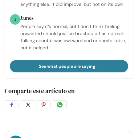
anything else. It did improve, but not on its own.
James
J
People say it’s normal, but I don’t think feeling
unwanted should just be brushed off as normal.
Talking about it was awkward and uncomfortable,
but it helped.
See what people are saying
Comparte este artículo en
Compartir
Compartir
Compartir
Compartir
en
en
en
por
Facebook
Twitter
Pinterest
WhatsApp