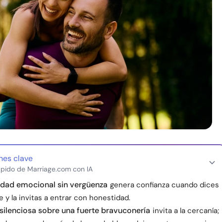
nes clave
pido de Marriage.com con IA
idad emocional sin vergüenza
genera confianza cuando dices
e y la invitas a entrar con honestidad.
silenciosa sobre una fuerte bravuconería
invita a la cercanía;