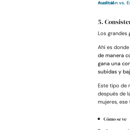
Audición vs. Escuchar en las relaciones: cómo cada uno afecta la salud mental
5. Consiste
Los grandes 
Ahí es donde 
de manera co
gana una con
subidas y ba
Este tipo de 
después de la
mujeres, ese 
Cómo se ve