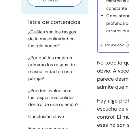
mantén la 
constante l
Consistenc
Tabla de contenidos
profunda c
errores cu
¿Cuáles son los rasgos
de la masculinidad en
las relaciones?
¿Esto ayudó?
¿Por qué las mujeres
No todo lo q
admiran los rasgos de
obvio. A vec
masculinidad en una
pareja?
parece desmo
admite que n
¿Pueden evolucionar
los rasgos masculinos
Hay algo pro
dentro de una relación?
escucha de v
Conclusión clave
control. El m
esas no son 
Hacer cuestionario