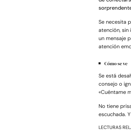
sorprendent
Se necesita 
atención, sin
un mensaje po
atención emo
Cómo se ve
Se está desah
consejo o igno
«Cuéntame m
No tiene prisa
escuchada. Y 
LECTURAS REL