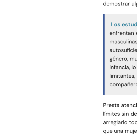
demostrar al
Los estu
enfrentan 
masculinas
autosuficie
género, mu
infancia, l
limitantes,
compañeros
Presta atenc
límites sin d
arreglarlo to
que una mujer