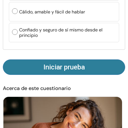
Recursos
Cálido, amable y fácil de hablar
Comunidad
Confiado y seguro de sí mismo desde el
principio
Encuentra un terapeuta
Idioma
ES
Iniciar prueba
Sobre nosotros
Contáctanos
Escríbenos
Publicidad con
nosotros
Acerca de este cuestionario
© Copyright 2026. Todos los derechos reservados.