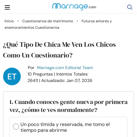
›
›
Inicio
Cuestionarios de matrimonio
Futuros amores y
enamoramientos Cuestionarios
Buscar
¿Qué Tipo De Chica Me Ven Los Chicos
Casarse
Como Un Cuestionario?
Por
Marriage.com Editorial Team
Relaciones
10 Preguntas
| Intentos Totales:
26411
| Actualizado: Jan 07, 2026
Familia
1. Cuando conoces gente nueva por primera
Ayuda
vez, ¿cómo te ves normalmente?
Cursos
Un poco tímida y reservada, me tomo el
tiempo para abrirme