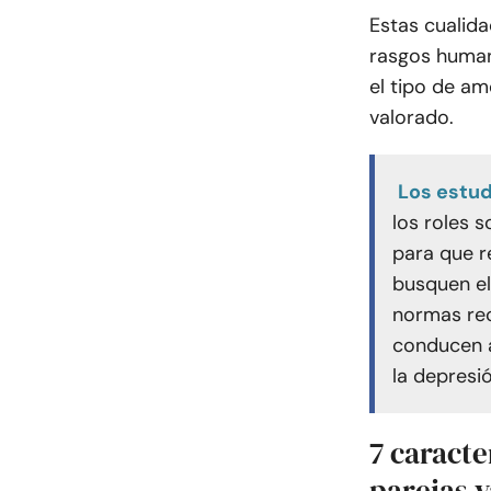
Estas cualid
rasgos human
el tipo de a
valorado.
Los estu
los roles s
para que r
busquen el
normas re
conducen a
la depresió
7 caracte
parejas v