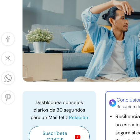
Conclusio
Desbloquea consejos
Resumen rá
diarios de 30 segundos
Resilienci
para un
Más feliz
Relación
un espacio 
segura al 
Suscríbete
GRATIS