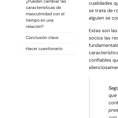
¿Pueden cambiar las
cualidades q
características de
se trata de r
masculinidad con el
alguien se c
tiempo en una
relación?
Estas son las
Conclusión clave
socios las r
fundamentale
Hacer cuestionario
característic
confiables q
silenciosame
Seg
que 
conf
pre
con 