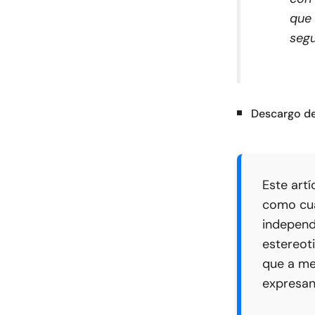
que 
segu
Descargo de
Este artí
como cua
independ
estereoti
que a me
expresan