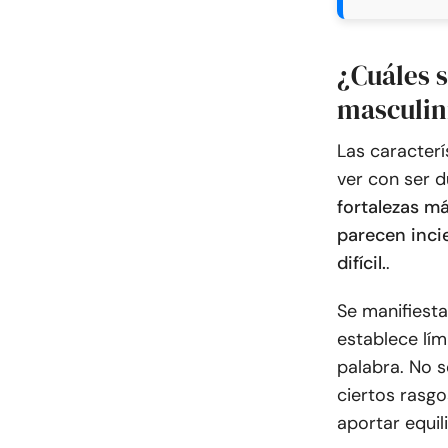
¿Cuáles s
masculin
Las caracterí
ver con ser d
fortalezas m
parecen inci
difícil.
.
Se manifiesta
establece lí
palabra. No s
ciertos rasgo
aportar equil