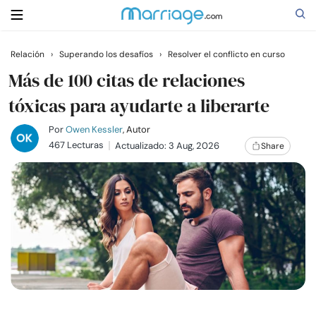
Relación
›
Superando los desafíos
›
Resolver el conflicto en curso
Buscar
Más de 100 citas de relaciones
tóxicas para ayudarte a liberarte
Casarse
Por
Owen Kessler
, Autor
467 Lecturas
Actualizado: 3 Aug, 2026
Share
Relaciones
Familia
Ayuda
Cursos