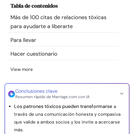
Tabla de contenidos
Recursos
Más de 100 citas de relaciones tóxicas
Comunidad
para ayudarte a liberarte
Encuentra un terapeuta
Para llevar
Hacer cuestionario
Idioma
ES
View more
Sobre nosotros
Contáctanos
Escríbenos
Publicidad con
nosotros
Conclusiones clave
Resumen rápido de Marriage.com con IA
© Copyright 2026. Todos los derechos reservados.
Los patrones tóxicos pueden transformarse
a
través de una comunicación honesta y compasiva
que valide a ambos socios y los invite a acercarse
más.