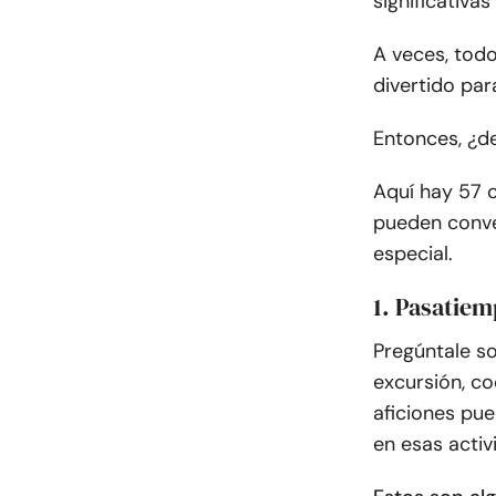
significativa
A veces, todo
divertido par
Entonces, ¿d
Aquí hay 57 c
pueden conve
especial.
1. Pasatiem
Pregúntale so
excursión, co
aficiones pue
en esas activ