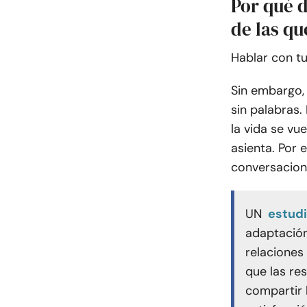
Por qué 
de las qu
Hablar con tu
Sin embargo,
sin palabras.
la vida se vu
asienta. Por 
conversacione
UN
estud
adaptación 
relaciones 
que las re
compartir 