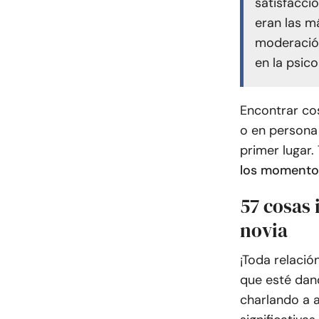
satisfacci
eran las m
moderación
en la psico
Encontrar cos
o en persona
primer lugar.
los momentos
57 cosas 
novia
¡Toda relaci
que esté dan
charlando a a