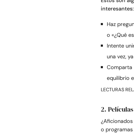
Estos son al
interesantes:
Haz pregun
o «¿Qué es
Intente un
una vez, y
Comparta u
equilibrio e
LECTURAS REL
2. Película
¿Aficionados 
o programas 