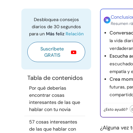
Conclusio
Desbloquea consejos
Resumen rá
diarios de 30 segundos
Conversaci
para un
Más feliz
Relación
la vida dia
verdaderam
Suscríbete
GRATIS
Escucha ac
escuchados
empatía y e
Tabla de contenidos
Crea mome
futuras, pa
Por qué deberías
compartido
encontrar cosas
interesantes de las que
hablar con tu novia
¿Esto ayudó?
57 cosas interesantes
¿Alguna vez 
de las que hablar con