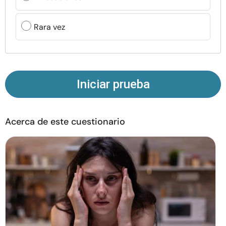
Recursos
Rara vez
Comunidad
Encuentra un terapeuta
Iniciar prueba
Idioma
ES
Acerca de este cuestionario
Sobre nosotros
Contáctanos
Escríbenos
Publicidad con
nosotros
© Copyright 2026. Todos los derechos reservados.