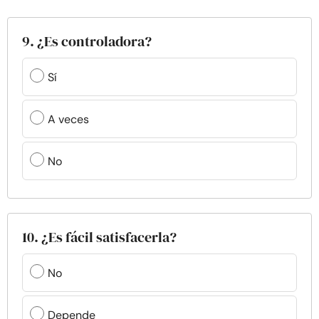
9. ¿Es controladora?
Sí
A veces
No
10. ¿Es fácil satisfacerla?
No
Depende