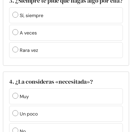
3. ¿Siempre te pide que hagas algo por ella?
Sí, siempre
A veces
Rara vez
4. ¿La consideras «necesitada»?
Muy
Un poco
No