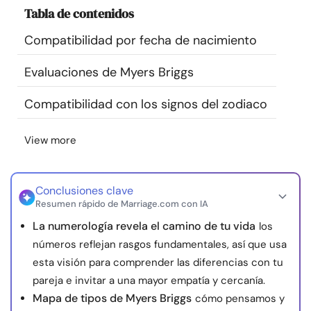
Tabla de contenidos
Recursos
Compatibilidad por fecha de nacimiento
Comunidad
Evaluaciones de Myers Briggs
Encuentra un terapeuta
Compatibilidad con los signos del zodiaco
Idioma
ES
View more
Conclusiones clave
Sobre nosotros
Contáctanos
Escríbenos
Publicidad con
Resumen rápido de Marriage.com con IA
nosotros
La numerología revela el camino de tu vida
los
© Copyright 2026. Todos los derechos reservados.
números reflejan rasgos fundamentales, así que usa
esta visión para comprender las diferencias con tu
pareja e invitar a una mayor empatía y cercanía.
Mapa de tipos de Myers Briggs
cómo pensamos y