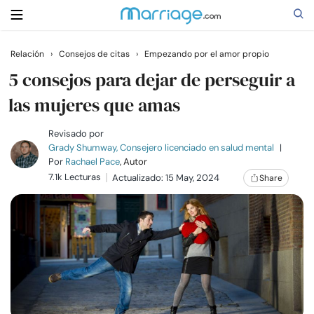
Relación
›
Consejos de citas
›
Empezando por el amor propio
Buscar
5 consejos para dejar de perseguir a
las mujeres que amas
Casarse
Revisado por
Grady Shumway, Consejero licenciado en salud mental
|
Por
Rachael Pace
, Autor
Relaciones
7.1k Lecturas
Actualizado: 15 May, 2024
Share
Familia
Ayuda
Cursos