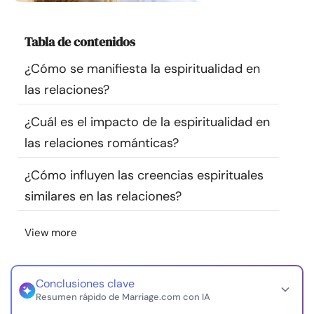
Recursos
Tabla de contenidos
Comunidad
¿Cómo se manifiesta la espiritualidad en
las relaciones?
Encuentra un terapeuta
¿Cuál es el impacto de la espiritualidad en
Idioma
ES
las relaciones románticas?
¿Cómo influyen las creencias espirituales
Sobre nosotros
Contáctanos
Escríbenos
Publicidad con
similares en las relaciones?
nosotros
View more
© Copyright 2026. Todos los derechos reservados.
Conclusiones clave
Resumen rápido de Marriage.com con IA