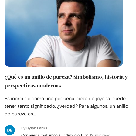
Recursos
Comunidad
Encuentra un terapeuta
Idioma
ES
¿Qué es un anillo de pureza? Simbolismo, historia y
Sobre nosotros
Contáctanos
Escríbenos
Publicidad con
perspectivas modernas
nosotros
Es increíble cómo una pequeña pieza de joyería puede
© Copyright 2026. Todos los derechos reservados.
tener tanto significado, ¿verdad? Para algunos, un anillo
de pureza es…
By Dylan Banks
Consejería matrimonial y divorcio
|
12 min read