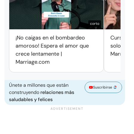
corto
¡No caigas en el bombardeo
Cursos de
amoroso! Espera el amor que
solo exag
crece lentamente |
Marriage
Marriage.com
Únete a millones que están
Suscribirse
construyendo
relaciones más
saludables y felices