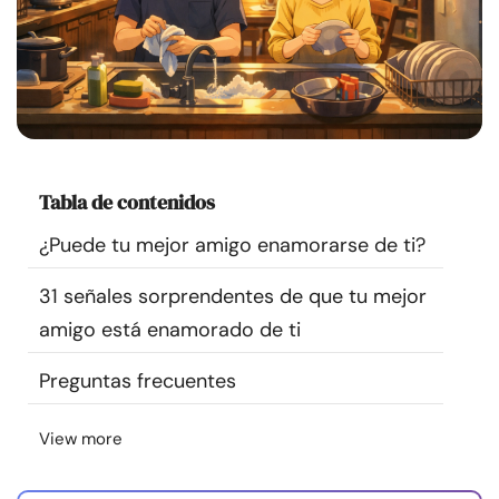
Recursos
Comunidad
Encuentra un terapeuta
Tabla de contenidos
Idioma
ES
¿Puede tu mejor amigo enamorarse de ti?
31 señales sorprendentes de que tu mejor
Sobre nosotros
Contáctanos
Escríbenos
Publicidad con
amigo está enamorado de ti
nosotros
© Copyright 2026. Todos los derechos reservados.
Preguntas frecuentes
View more