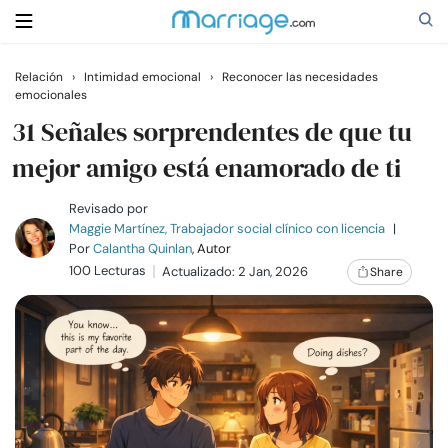
Relación
›
Intimidad emocional
›
Reconocer las necesidades
emocionales
Buscar
31 Señales sorprendentes de que tu
mejor amigo está enamorado de ti
Casarse
Revisado por
Maggie Martínez, Trabajador social clínico con licencia
|
Relaciones
Por
Calantha Quinlan
, Autor
100 Lecturas
Actualizado: 2 Jan, 2026
Share
Familia
Ayuda
Cursos