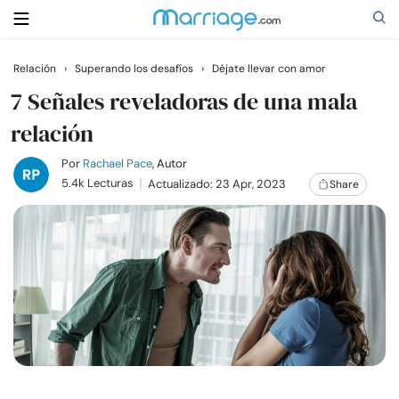
Relación
›
Superando los desafíos
›
Déjate llevar con amor
Buscar
7 Señales reveladoras de una mala
relación
Casarse
Por
Rachael Pace
, Autor
5.4k Lecturas
Actualizado: 23 Apr, 2023
Share
Relaciones
Familia
Ayuda
Cursos