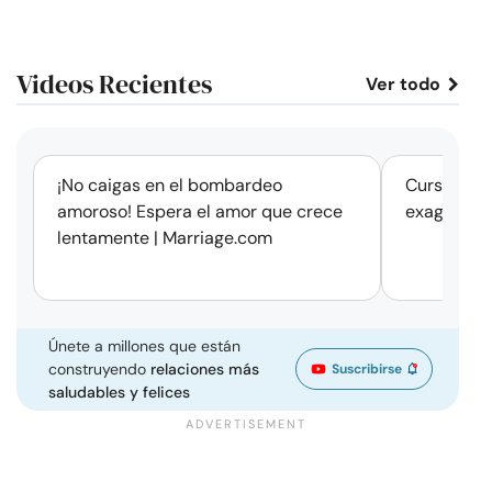
Videos Recientes
Ver todo
corto
¡No caigas en el bombardeo
Cursos de 
amoroso! Espera el amor que crece
exageració
lentamente | Marriage.com
Únete a millones que están
construyendo
relaciones más
Suscribirse
saludables y felices