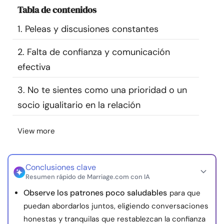
Tabla de contenidos
Recursos
1. Peleas y discusiones constantes
Comunidad
2. Falta de confianza y comunicación
Encuentra un terapeuta
efectiva
3. No te sientes como una prioridad o un
Idioma
ES
socio igualitario en la relación
View more
Sobre nosotros
Contáctanos
Escríbenos
Publicidad con
nosotros
© Copyright 2026. Todos los derechos reservados.
Conclusiones clave
Resumen rápido de Marriage.com con IA
Observe los patrones poco saludables
para que
puedan abordarlos juntos, eligiendo conversaciones
honestas y tranquilas que restablezcan la confianza