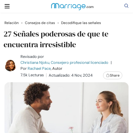
Relación
›
Consejos de citas
›
Decodifique las señales
Buscar
27 Señales poderosas de que te
encuentra irresistible
Casarse
Revisado por
Christiana Njoku, Consejero profesional licenciado
|
Por
Rachael Pace
, Autor
Relaciones
7.5k Lecturas
Actualizado: 4 Nov, 2024
Share
Familia
Ayuda
Cursos