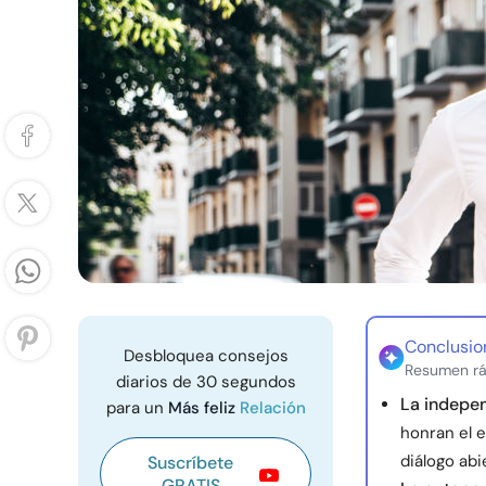
Conclusio
Desbloquea consejos
Resumen rá
diarios de 30 segundos
La indepen
para un
Más feliz
Relación
honran el 
diálogo ab
Suscríbete
GRATIS