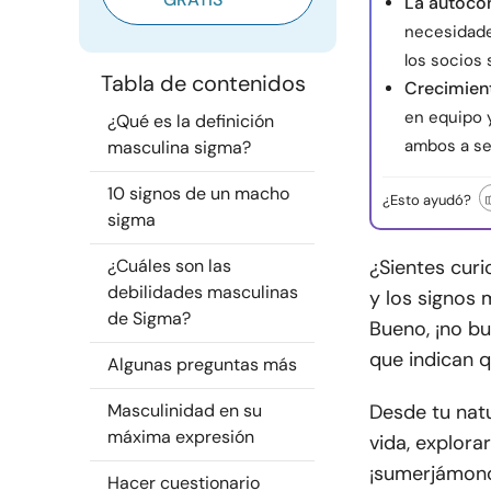
La autoco
necesidade
los socios
Tabla de contenidos
Crecimient
en equipo 
¿Qué es la definición
ambos a se
masculina sigma?
10 signos de un macho
¿Esto ayudó?
sigma
¿Cuáles son las
¿Sientes curi
debilidades masculinas
y los signos 
de Sigma?
Bueno, ¡no b
que indican q
Algunas preguntas más
Masculinidad en su
Desde tu natu
máxima expresión
vida, explora
¡sumerjámono
Hacer cuestionario