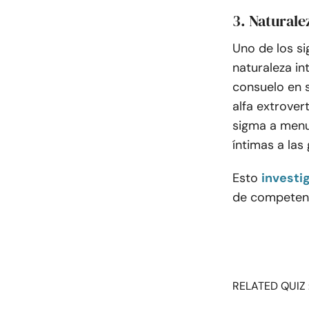
3. Naturale
Uno de los s
naturaleza in
consuelo en 
alfa extrover
sigma a menu
íntimas a las
Esto
investi
de competenc
RELATED QUIZ 