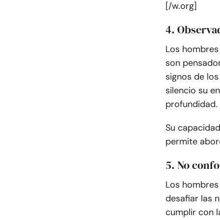
[/w.org]
4. Observad
Los hombres 
son pensador
signos de lo
silencio su e
profundidad.
Su capacidad 
permite abor
5. No conf
Los hombres S
desafiar las 
cumplir con l