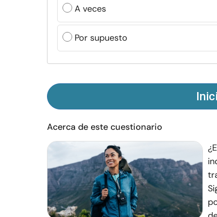
A veces
Por supuesto
Inic
Acerca de este cuestionario
¿E
in
tr
Si
po
de