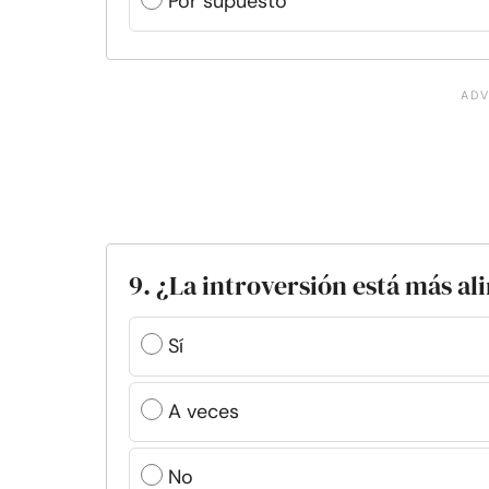
Por supuesto
9. ¿La introversión está más al
Sí
A veces
No