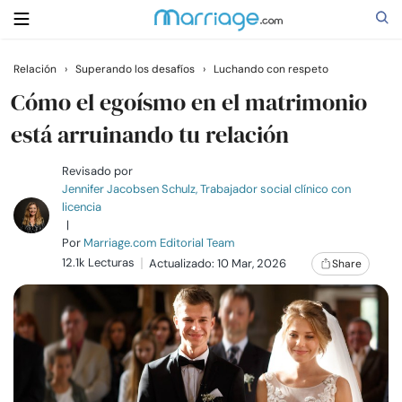
Relación
›
Superando los desafíos
›
Luchando con respeto
Buscar
Cómo el egoísmo en el matrimonio
está arruinando tu relación
Casarse
Revisado por
Jennifer Jacobsen Schulz, Trabajador social clínico con
licencia
Relaciones
|
Por
Marriage.com Editorial Team
12.1k Lecturas
Familia
Actualizado: 10 Mar, 2026
Share
Ayuda
Cursos