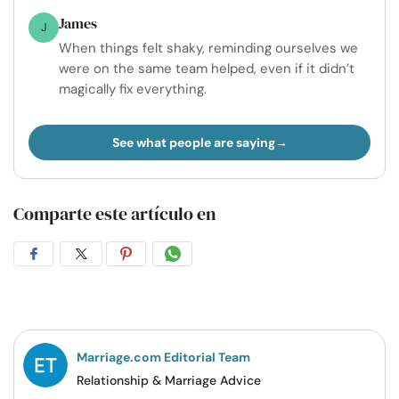
James
J
When things felt shaky, reminding ourselves we
were on the same team helped, even if it didn’t
magically fix everything.
See what people are saying
Comparte este artículo en
Compartir
Compartir
Compartir
Compartir
en
en
en
por
Facebook
Twitter
Pinterest
WhatsApp
Marriage.com Editorial Team
Relationship & Marriage Advice