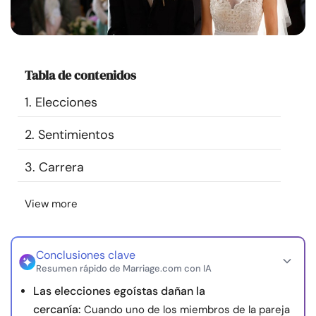
Recursos
Comunidad
Tabla de contenidos
Encuentra un terapeuta
1. Elecciones
2. Sentimientos
Idioma
ES
3. Carrera
Sobre nosotros
Contáctanos
Escríbenos
Publicidad con
View more
nosotros
© Copyright 2026. Todos los derechos reservados.
Conclusiones clave
Resumen rápido de Marriage.com con IA
Las elecciones egoístas dañan la
cercanía:
Cuando uno de los miembros de la pareja