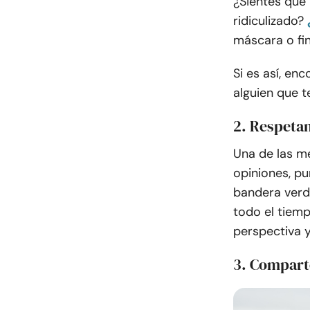
¿Sientes que 
ridiculizado?
máscara o fin
Si es así, en
alguien que t
2. Respetan
Una de las me
opiniones, pu
bandera verd
todo el tiem
perspectiva y
3. Compart