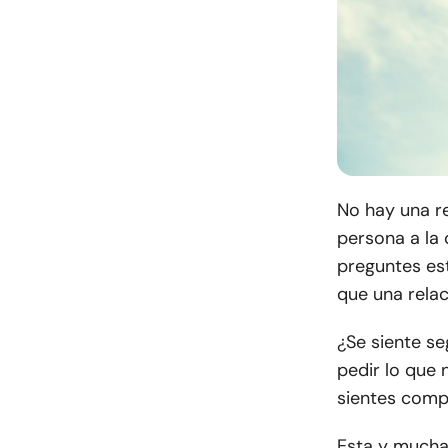
No hay una re
persona a la 
preguntes est
que una relac
¿Se siente se
pedir lo que
sientes compr
Esta y mucha