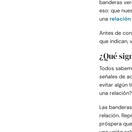
banderas ver
eso: que nues
una
relación
Antes de cont
que indican, 
¿Qué sig
Todos sabemos
señales de a
evitar algún 
una relación?
Las banderas 
relación. Re
próspera que