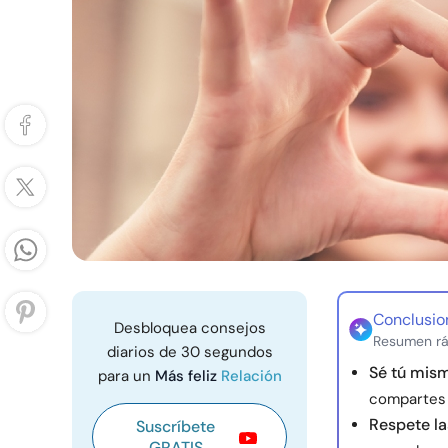
Conclusio
Desbloquea consejos
Resumen rá
diarios de 30 segundos
Sé tú mism
para un
Más feliz
Relación
compartes
Respete la
Suscríbete
GRATIS