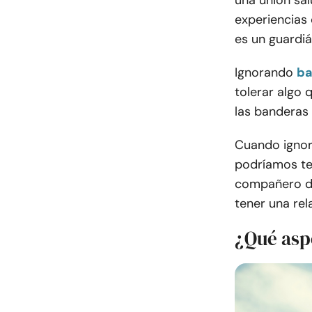
una unión sa
experiencias 
es un guardiá
Ignorando
ba
tolerar algo 
las banderas
Cuando ignor
podríamos te
compañero de
tener una re
¿Qué asp