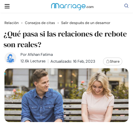
Relación
›
Consejos de citas
›
Salir después de un desamor
Buscar
¿Qué pasa si las relaciones de rebote
son reales?
Casarse
Por
Afshan Fatima
12.6k Lecturas
Actualizado: 16 Feb, 2023
Share
Relaciones
Familia
Ayuda
Cursos