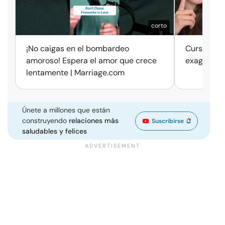
corto
¡No caigas en el bombardeo
Cursos de 
amoroso! Espera el amor que crece
exageració
lentamente | Marriage.com
Únete a millones que están
construyendo
relaciones más
Suscribirse
saludables y felices