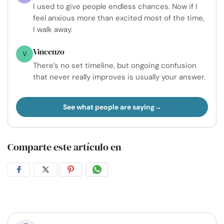
I used to give people endless chances. Now if I
feel anxious more than excited most of the time,
I walk away.
Vincenzo
V
There’s no set timeline, but ongoing confusion
that never really improves is usually your answer.
See what people are saying
Comparte este artículo en
Compartir
Compartir
Compartir
Compartir
en
en
en
por
Facebook
Twitter
Pinterest
WhatsApp