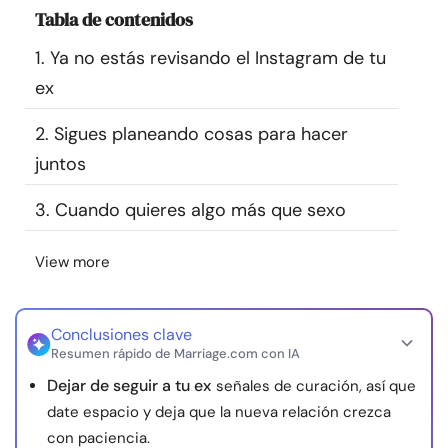
Tabla de contenidos
Recursos
1. Ya no estás revisando el Instagram de tu
Comunidad
ex
Encuentra un terapeuta
2. Sigues planeando cosas para hacer
juntos
Idioma
ES
3. Cuando quieres algo más que sexo
View more
Sobre nosotros
Contáctanos
Escríbenos
Publicidad con
nosotros
© Copyright 2026. Todos los derechos reservados.
Conclusiones clave
Resumen rápido de Marriage.com con IA
Dejar de seguir a tu ex
señales de curación, así que
date espacio y deja que la nueva relación crezca
con paciencia.