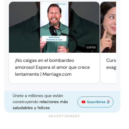
corto
¡No caigas en el bombardeo
Cursos de 
amoroso! Espera el amor que crece
exageració
lentamente | Marriage.com
Únete a millones que están
construyendo
relaciones más
Suscribirse
saludables y felices