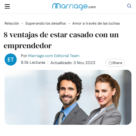
Relación
›
Superando los desafíos
›
Amor a través de las luchas
Buscar
8 ventajas de estar casado con un
emprendedor
Casarse
Por
Marriage.com Editorial Team
8.5k Lecturas
Actualizado: 3 Nov, 2023
Share
Relaciones
Familia
Ayuda
Cursos