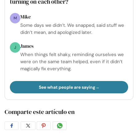
turning on each other?
Mike
M
Some days we didn’t. We snapped, said stuff we
didn’t mean, and apologized later.
James
J
When things felt shaky, reminding ourselves we
were on the same team helped, even if it didn’t
magically fix everything.
See what people are saying
Comparte este artículo en
Compartir
Compartir
Compartir
Compartir
en
en
en
por