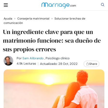
Ayuda
›
Consejería matrimonial
›
Solucionar brechas de
comunicación
Buscar
Un ingrediente clave para que un
matrimonio funcione: sea dueño de
Casarse
sus propios errores
Relaciones
Por
Sam Alibrando
, Psicólogo clínico
4.9k Lecturas
Actualizado: 28 Oct, 2022
Share
Familia
Ayuda
Cursos