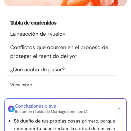
Recursos
Tabla de contenidos
Comunidad
La reacción de «vuelo»
Encuentra un terapeuta
Conflictos que ocurren en el proceso de
Idioma
proteger el «sentido del yo»
ES
¿Qué acaba de pasar?
Sobre nosotros
Contáctanos
Escríbenos
Publicidad con
View more
nosotros
© Copyright 2026. Todos los derechos reservados.
Conclusiones clave
Resumen rápido de Marriage.com con IA
Sé dueño de tus propias cosas
primero, porque
reconocer tu papel reduce la actitud defensiva e