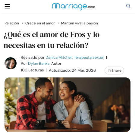
Relación
›
Crece en el amor
›
Mantén viva la pasión
Buscar
¿Qué es el amor de Eros y lo
necesitas en tu relación?
Casarse
Revisado por
Danica Mitchell, Terapeuta sexual
|
Por
Dylan Banks
, Autor
100 Lecturas
Actualizado: 24 Mar, 2026
Share
Relaciones
Familia
Ayuda
Cursos