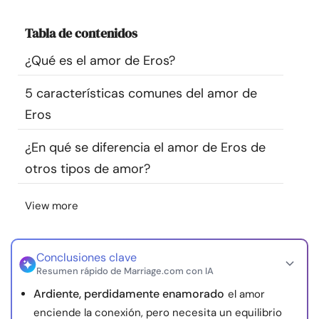
Recursos
Tabla de contenidos
Comunidad
¿Qué es el amor de Eros?
5 características comunes del amor de
Encuentra un terapeuta
Eros
Idioma
ES
¿En qué se diferencia el amor de Eros de
otros tipos de amor?
Sobre nosotros
Contáctanos
Escríbenos
Publicidad con
View more
nosotros
© Copyright 2026. Todos los derechos reservados.
Conclusiones clave
Resumen rápido de Marriage.com con IA
Ardiente, perdidamente enamorado
el amor
enciende la conexión, pero necesita un equilibrio