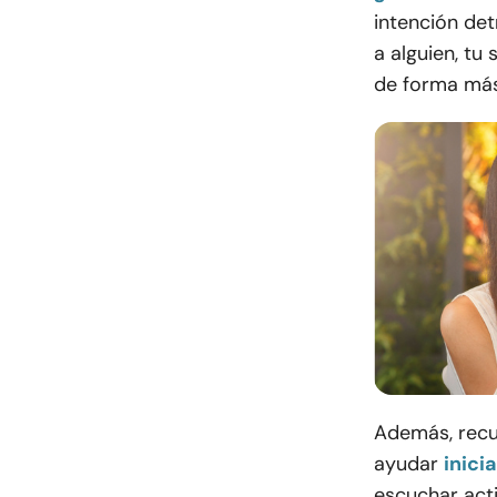
intención det
a alguien, tu
de forma más
Además, recu
ayudar
inici
escuchar act