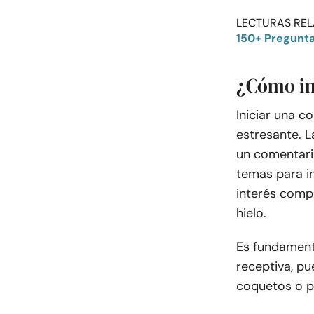
LECTURAS REL
150+ Pregunta
¿Cómo in
Iniciar una 
estresante. L
un comentari
temas para i
interés comp
hielo.
Es fundamenta
receptiva, p
coquetos o p