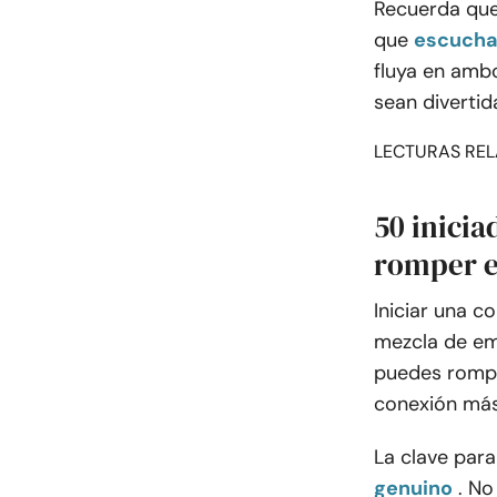
Recuerda que 
que
escucha
fluya en ambo
sean divertid
LECTURAS REL
50 inici
romper e
Iniciar una c
mezcla de em
puedes romper
conexión más
La clave par
genuino
. No