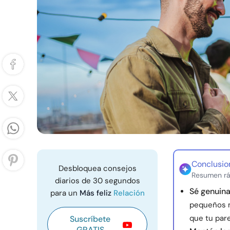
Conclusio
Desbloquea consejos
Resumen rá
diarios de 30 segundos
Sé genuin
para un
Más feliz
Relación
pequeños m
que tu pare
Suscríbete
GRATIS