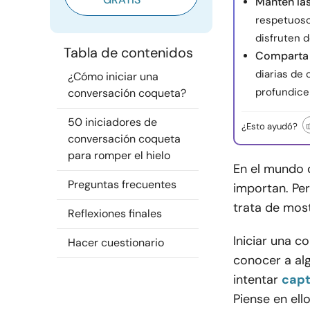
Mantén las
respetuoso
disfruten 
Tabla de contenidos
Comparta 
diarias de 
¿Cómo iniciar una
profundice
conversación coqueta?
50 iniciadores de
¿Esto ayudó?
conversación coqueta
para romper el hielo
En el mundo d
Preguntas frecuentes
importan. Per
trata de most
Reflexiones finales
Iniciar una 
Hacer cuestionario
conocer a al
intentar
capt
Piense en ell