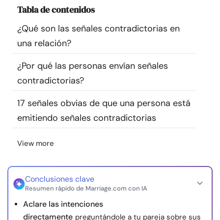
Tabla de contenidos
Recursos
¿Qué son las señales contradictorias en
Comunidad
una relación?
Encuentra un terapeuta
¿Por qué las personas envían señales
contradictorias?
Idioma
ES
17 señales obvias de que una persona está
emitiendo señales contradictorias
Sobre nosotros
Contáctanos
Escríbenos
Publicidad con
View more
nosotros
© Copyright 2026. Todos los derechos reservados.
Conclusiones clave
Resumen rápido de Marriage.com con IA
Aclare las intenciones
directamente
preguntándole a tu pareja sobre sus