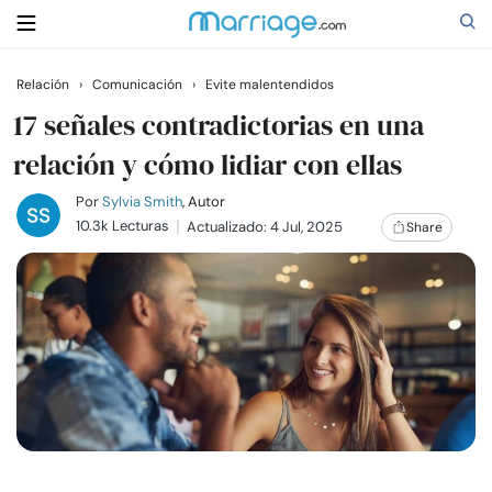
Relación
›
Comunicación
›
Evite malentendidos
Buscar
17 señales contradictorias en una
relación y cómo lidiar con ellas
Casarse
Por
Sylvia Smith
, Autor
10.3k Lecturas
Actualizado: 4 Jul, 2025
Share
Relaciones
Familia
Ayuda
Cursos