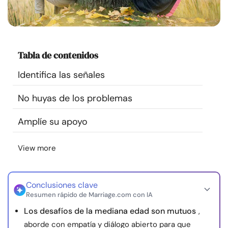
Recursos
Comunidad
Tabla de contenidos
Encuentra un terapeuta
Identifica las señales
Idioma
No huyas de los problemas
ES
Amplíe su apoyo
Sobre nosotros
Contáctanos
Escríbenos
Publicidad con
View more
nosotros
© Copyright 2026. Todos los derechos reservados.
Conclusiones clave
Resumen rápido de Marriage.com con IA
Los desafíos de la mediana edad son mutuos
,
aborde con empatía y diálogo abierto para que