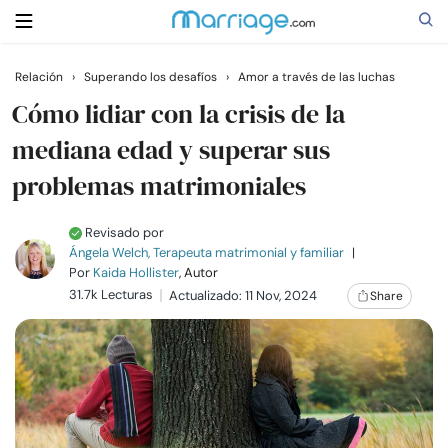
Relación
›
Superando los desafíos
›
Amor a través de las luchas
Buscar
Cómo lidiar con la crisis de la
mediana edad y superar sus
problemas matrimoniales
Casarse
Revisado por
Relaciones
Ángela Welch, Terapeuta matrimonial y familiar
|
Por
Kaida Hollister
, Autor
Familia
31.7k Lecturas
Actualizado: 11 Nov, 2024
Share
Ayuda
Cursos