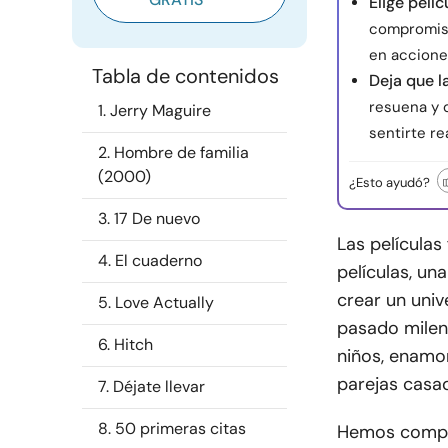
Elige pelíc
compromiso
en accione
Tabla de contenidos
Deja que l
resuena y 
1. Jerry Maguire
sentirte re
2. Hombre de familia
(2000)
¿Esto ayudó?
3. 17 De nuevo
Las películas
4. El cuaderno
películas, un
crear un univ
5. Love Actually
pasado milena
6. Hitch
niños, enamor
parejas casad
7. Déjate llevar
8. 50 primeras citas
Hemos compil