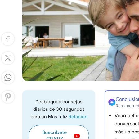
Conclusio
Desbloquea consejos
Resumen rá
diarios de 30 segundos
Vean pelíc
para un
Más feliz
Relación
conversaci
más unidos
Suscríbete
GRATIS