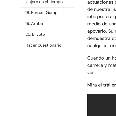
viajero en el tiempo
actuaciones d
de nuestra li
18. Forrest Gump
interpreta a
19. Arriba
medio de una 
apoyarlo. Su 
20. El voto
demuestra c
Hacer cuestionario
cualquier to
Cuando un hom
carrera y mat
ver.
Mira el tráil