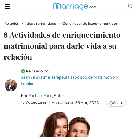
Relación
›
Ideas románticas
›
Construyendo lazos románticos
Buscar
8 Actividades de enriquecimiento
matrimonial para darle vida a su
relación
Casarse
Revisado por
Relaciones
Jeannie Systma, Terapeuta asociado de matrimonio y
familia
|
Familia
Por
Rachael Pace
, Autor
13.7k Lecturas
Actualizado: 26 Apr, 2023
Share
Ayuda
Cursos