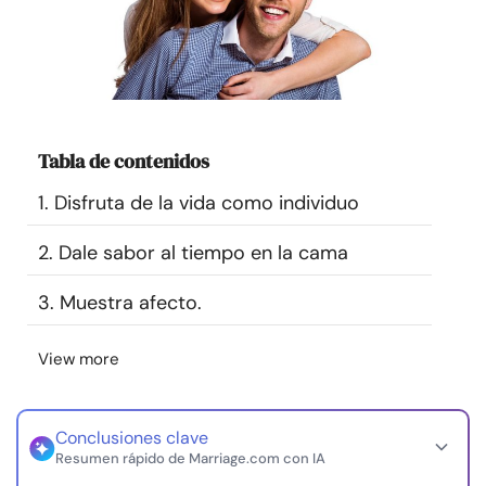
Recursos
Comunidad
Encuentra un terapeuta
Tabla de contenidos
1. Disfruta de la vida como individuo
Idioma
ES
2. Dale sabor al tiempo en la cama
Sobre nosotros
Contáctanos
Escríbenos
Publicidad con
3. Muestra afecto.
nosotros
View more
© Copyright 2026. Todos los derechos reservados.
Conclusiones clave
Resumen rápido de Marriage.com con IA