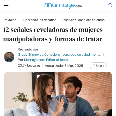
Relación
›
Superando los desafíos
›
Resolver el conflicto en curso
Buscar
12 señales reveladoras de mujeres
manipuladoras y formas de tratar
Casarse
Revisado por
Grady Shumway, Consejero licenciado en salud mental
|
Por
Marriage.com Editorial Team
Relaciones
23.7k Lecturas
Actualizado: 3 Mar, 2025
Share
Familia
Ayuda
Cursos