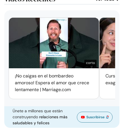
corto
¡No caigas en el bombardeo
Cursos de 
amoroso! Espera el amor que crece
exageració
lentamente | Marriage.com
Únete a millones que están
construyendo
relaciones más
Suscribirse
saludables y felices