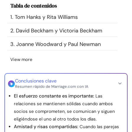
Tabla de contenidos
Recursos
1. Tom Hanks y Rita Williams
Comunidad
2. David Beckham y Victoria Beckham
Encuentra un terapeuta
3. Joanne Woodward y Paul Newman
Idioma
ES
View more
Conclusiones clave
Sobre nosotros
Contáctanos
Escríbenos
Publicidad con
Resumen rápido de Marriage.com con IA
nosotros
El esfuerzo constante es importante:
Las
© Copyright 2026. Todos los derechos reservados.
relaciones se mantienen sólidas cuando ambos
socios se comprometen, se comunican y siguen
eligiéndose el uno al otro todos los días.
Amistad y risas compartidas:
Cuando las parejas