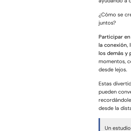
ayudando a ce
¿Cómo se cr
juntos?
Participar e
la conexión, 
los demás y 
momentos, co
desde lejos.
Estas diverti
pueden conver
recordándole
desde la dist
Un estudi