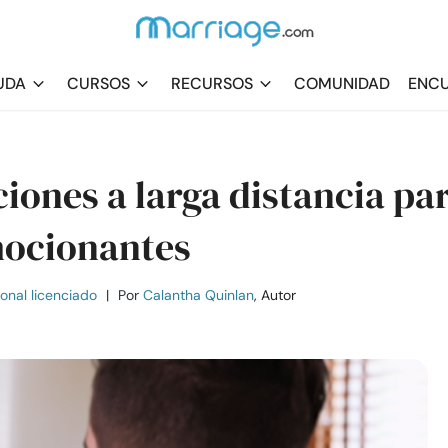
UDA
CURSOS
RECURSOS
COMUNIDAD
ENCU
ciones a larga distancia pa
mocionantes
ional licenciado
|
Por
Calantha Quinlan
, Autor