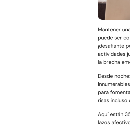
Mantener una 
puede ser co
¡desafiante p
actividades j
la brecha em
Desde noches 
innumerables 
para fomenta
risas incluso
Aquí están 35
lazos afectiv