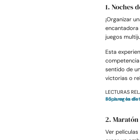
1. Noches d
¡Organizar u
encantadora 
juegos multij
Esta experien
competencia 
sentido de un
victorias o r
LECTURAS REL
35 Juegos de relaciones a larga distancia para mantenerse cer
2. Maratón 
Ver película