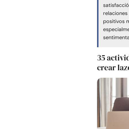
satisfacci
relaciones
positivos 
especialme
sentimenta
35 activi
crear laz