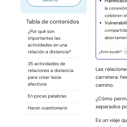
Planificac
la conexión
celebren e
Tabla de contenidos
Vulnerabil
compartida
¿Por qué son
abiertamen
importantes las
actividades en una
relación a distancia?
¿Esto ayudó?
35 actividades de
Las relacion
relaciones a distancia
carretera: he
para crear lazos
afectivos
camino.
En pocas palabras
¿Cómo perma
separados po
Hacer cuestionario
Es un viaje 