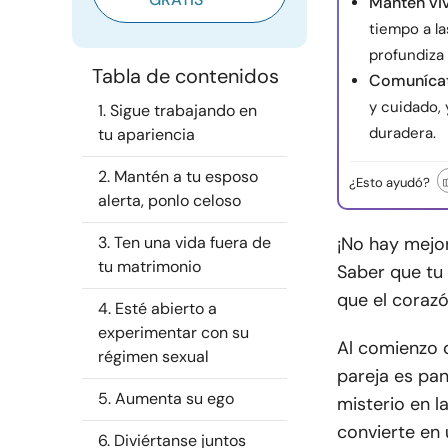
Mantén viv
tiempo a l
profundiza 
Tabla de contenidos
Comunícat
y cuidado, 
1. Sigue trabajando en
duradera.
tu apariencia
2. Mantén a tu esposo
¿Esto ayudó?
alerta, ponlo celoso
3. Ten una vida fuera de
¡No hay mejor
tu matrimonio
Saber que tu 
que el corazó
4. Esté abierto a
experimentar con su
Al comienzo d
régimen sexual
pareja es pan
5. Aumenta su ego
misterio en l
convierte en 
6. Diviértanse juntos