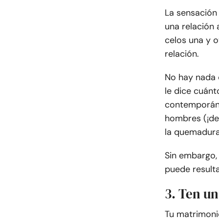
La sensación
una relación 
celos una y o
relación.
No hay nada 
le dice cuánt
contemporáne
hombres (¡de
la quemadura
Sin embargo, 
puede resulta
3. Ten u
Tu matrimonio