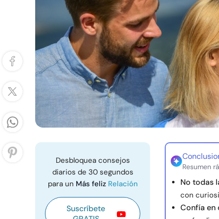
Conclusio
Desbloquea consejos
Resumen rá
diarios de 30 segundos
No todas 
para un
Más feliz
Relación
con curios
Confía en q
Suscríbete
GRATIS