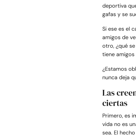
deportiva qu
gafas y se sue
Si ese es el 
amigos de ve
otro, ¿qué s
tiene amigos
¿Estamos obl
nunca deja qu
Las creen
ciertas
Primero, es i
vida no es u
sea. El hecho