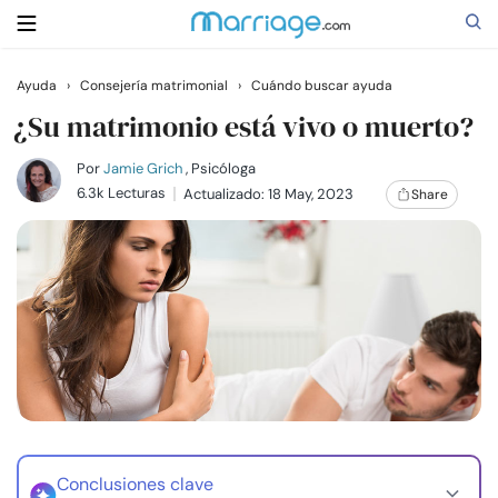
Ayuda
›
Consejería matrimonial
›
Cuándo buscar ayuda
Buscar
¿Su matrimonio está vivo o muerto?
Por
Jamie Grich
, Psicóloga
6.3k Lecturas
Actualizado: 18 May, 2023
Share
Casarse
Relaciones
Familia
Ayuda
Cursos
Conclusiones clave