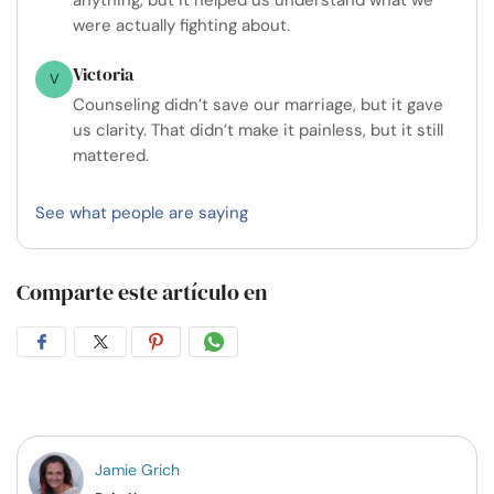
anything, but it helped us understand what we
were actually fighting about.
Victoria
V
Counseling didn’t save our marriage, but it gave
us clarity. That didn’t make it painless, but it still
mattered.
See what people are saying
Comparte este artículo en
Compartir
Compartir
Compartir
Compartir
en
en
en
por
Facebook
Twitter
Pinterest
WhatsApp
Jamie Grich