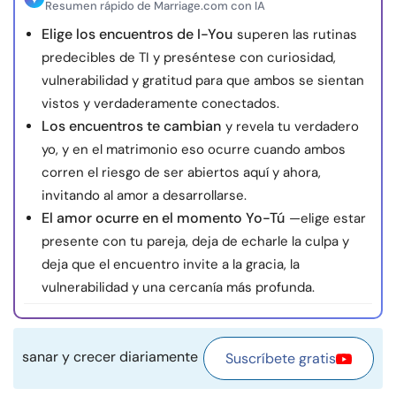
Resumen rápido de Marriage.com con IA
Recursos
Elige los encuentros de I-You
superen las rutinas
predecibles de TI y preséntese con curiosidad,
Comunidad
vulnerabilidad y gratitud para que ambos se sientan
vistos y verdaderamente conectados.
Encuentra un terapeuta
Los encuentros te cambian
y revela tu verdadero
yo, y en el matrimonio eso ocurre cuando ambos
Idioma
ES
corren el riesgo de ser abiertos aquí y ahora,
invitando al amor a desarrollarse.
El amor ocurre en el momento Yo-Tú
—elige estar
presente con tu pareja, deja de echarle la culpa y
Sobre nosotros
Contáctanos
Escríbenos
Publicidad con
deja que el encuentro invite a la gracia, la
nosotros
vulnerabilidad y una cercanía más profunda.
© Copyright 2026. Todos los derechos reservados.
sanar y crecer diariamente
Suscríbete gratis