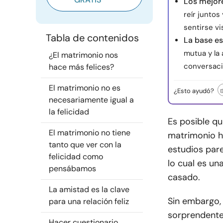
Los mejor
reír juntos
sentirse vi
Tabla de contenidos
La base e
mutua y la
¿El matrimonio nos
conversaci
hace más felices?
El matrimonio no es
¿Esto ayudó?
necesariamente igual a
la felicidad
Es posible qu
El matrimonio no tiene
matrimonio h
tanto que ver con la
estudios par
felicidad como
lo cual es un
pensábamos
casado.
La amistad es la clave
Sin embargo, 
para una relación feliz
sorprendente
Hacer cuestionario