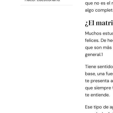
que no es el 
algo complet
¿El matr
Muchos estud
felices. De h
que son más 
general.
1
Tiene sentido
base, una fu
te presenta a
que siempre t
te entiende.
Ese tipo de 