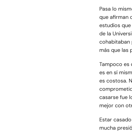
Pasa lo mism
que afirman 
estudios que 
de la Univers
cohabitaban 
más que las 
Tampoco es di
es en sí mis
es costosa. N
comprometida
casarse fue l
mejor con ot
Estar casado
mucha presió