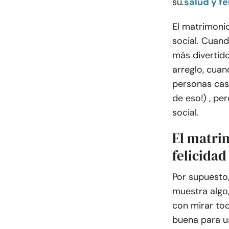
su.
salud y fe
El matrimonio
social. Cuand
más divertido
arreglo, cuan
personas cas
de eso!) , pe
social.
El matri
felicidad
Por supuesto
muestra algo
con mirar tod
buena para u