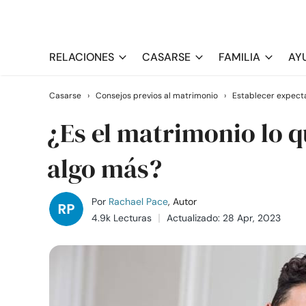
RELACIONES
CASARSE
FAMILIA
AY
Casarse
›
Consejos previos al matrimonio
›
Establecer expecta
¿Es el matrimonio lo q
algo más?
Por
Rachael Pace
, Autor
4.9k Lecturas
Actualizado: 28 Apr, 2023