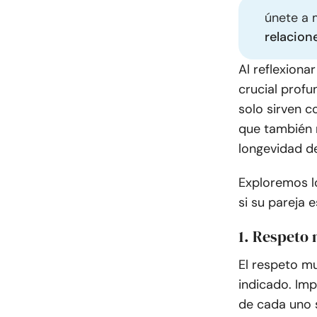
únete a 
relacion
Al reflexiona
crucial profu
solo sirven c
que también 
longevidad d
Exploremos lo
si su pareja 
1. Respeto
El respeto mu
indicado. Impl
de cada uno s