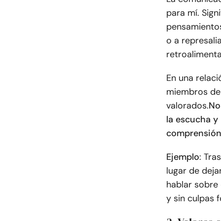
para mí. Sig
pensamientos
o a represali
retroalimenta
En una relac
miembros de 
valorados.
No 
la escucha y
comprensión
Ejemplo
: Tra
lugar de deja
hablar sobre 
y sin culpas 