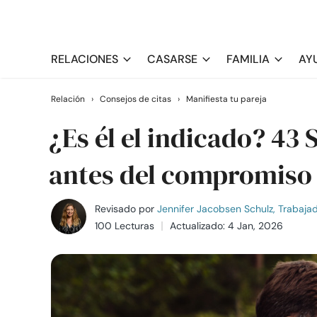
RELACIONES
CASARSE
FAMILIA
AY
Relación
›
Consejos de citas
›
Manifiesta tu pareja
¿Es él el indicado? 43 
antes del compromiso
Revisado por
Jennifer Jacobsen Schulz, Trabajado
100 Lecturas
Actualizado: 4 Jan, 2026