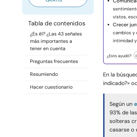
Comunicac
sentimiento
vistos, es
Tabla de contenidos
Crecer jun
cambios y c
¿Es él? ¿Las 43 señales
intimidad y
más importantes a
tener en cuenta
¿Esto ayudó?
Preguntas frecuentes
Resumiendo
En la búsqued
indicado?» o
Hacer cuestionario
Según un
e
93% de las
solteras c
casarse o 