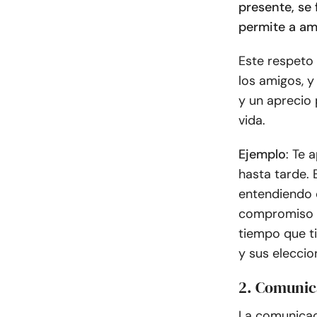
presente, se
permite a am
Este respeto 
los amigos, y
y un aprecio
vida.
Ejemplo
: Te 
hasta tarde. 
entendiendo q
compromiso y
tiempo que ti
y sus eleccio
2. Comunic
La comunicaci