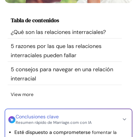
Recursos
Tabla de contenidos
Comunidad
¿Qué son las relaciones interraciales?
Encuentra un terapeuta
5 razones por las que las relaciones
interraciales pueden fallar
Idioma
ES
5 consejos para navegar en una relación
interracial
Sobre nosotros
Contáctanos
Escríbenos
Publicidad con
nosotros
View more
© Copyright 2026. Todos los derechos reservados.
Conclusiones clave
Resumen rápido de Marriage.com con IA
Esté dispuesto a comprometerse
fomentar la