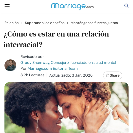
Relación
›
Superando los desafíos
›
Manténganse fuertes juntos
Buscar
¿Cómo es estar en una relación
interracial?
Casarse
Revisado por
Grady Shumway, Consejero licenciado en salud mental
|
Por
Marriage.com Editorial Team
Relaciones
3.2k Lecturas
Actualizado: 3 Jan, 2026
Share
Familia
Ayuda
Cursos