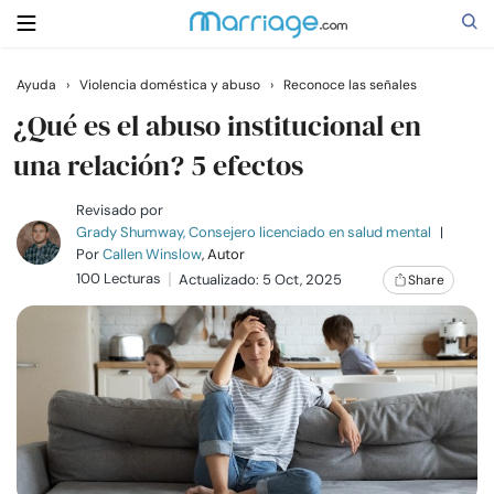
Ayuda
›
Violencia doméstica y abuso
›
Reconoce las señales
Buscar
¿Qué es el abuso institucional en
una relación? 5 efectos
Casarse
Revisado por
Grady Shumway, Consejero licenciado en salud mental
|
Por
Callen Winslow
, Autor
Relaciones
100 Lecturas
Actualizado: 5 Oct, 2025
Share
Familia
Ayuda
Cursos